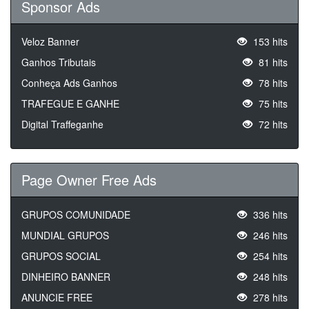
Sponsor Ads
Veloz Banner
153 hits
Ganhos Tributais
81 hits
Conheça Ads Ganhos
78 hits
TRAFEGUE E GANHE
75 hits
Digital Traffeganhe
72 hits
Page Owner Free Ads
GRUPOS COMUNIDADE
336 hits
MUNDIAL GRUPOS
246 hits
GRUPOS SOCIAL
254 hits
DINHEIRO BANNER
248 hits
ANUNCIE FREE
278 hits