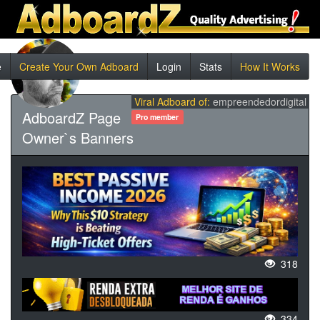
e
Create Your Own Adboard
Login
Stats
How It Works
Viral Adboard of:
empreendedordigital
AdboardZ Page
Pro member
Owner`s Banners
318
334